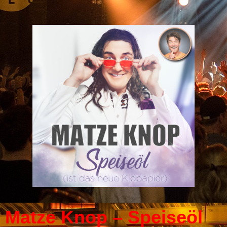
Matze Knop – Speiseöl