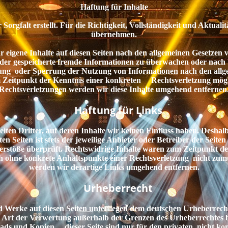
Haftung für Inhalte
Sorgfalt erstellt. Für die Richtigkeit, Vollständigkeit und Aktual
übernehmen.
igene Inhalte auf diesen Seiten nach den allgemeinen Gesetzen v
 oder gespeicherte fremde Informationen zu überwachen oder nach 
nung oder Sperrung der Nutzung von Informationen nach den allg
dem Zeitpunkt der Kenntnis einer konkreten Rechtsverletzung mög
Rechtsverletzungen werden wir diese Inhalte umgehend entfernen
Haftung für Links
en Dritter, auf deren Inhalte wir keinen Einfluss haben. Deshalb
 Seiten ist stets der jeweilige Anbieter oder Betreiber der Seite
erstöße überprüft. Rechtswidrige Inhalte waren zum Zeitpunkt d
edoch ohne konkrete Anhaltspunkte einer Rechtsverletzung nicht z
werden wir derartige Links umgehend entfernen.
Urheberrecht
 Werke auf diesen Seiten unterliegen dem deutschen Urheberrecht.
e Art der Verwertung außerhalb der Grenzen des Urheberrechtes b
ads und Kopien dieser Seite sind nur für den privaten, nicht ko