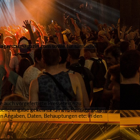
agerstarmagazin.com
sowie für sämtliche
e auch vorgefertigte Pressetexte zu
Quellenangabe gekennzeichnete Beiträge geben
on Angaben, Daten, Behauptungen etc. in den