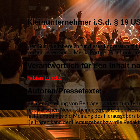
Kleinunternehmer i.S.d. § 19 U
Der Gültigkeitsbereich für dieses Impressum gilt
verbundenen Social Media Portale (Facebook, In
Verantwortlich für den Inhalt n
Fabian Lüpcke
Autoren/Pressetexte:
Bei der Erstellung von Beiträgen wirken zum Teil
musikalischen Neuerscheinungen, aktuellen News
nicht unbedingt die Meinung des Herausgebers b
Beiträgen kann der Herausgeber bzw. die Redak