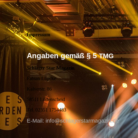
Impressum
Angaben gemäß § 5
TMG
Schlager Star Magazin
Fabian Lüpcke
Kalverstr. 86
58511 Lüdenscheid
Tel. 02351 1754483
E-Mail: info@schlagerstarmagazin.de