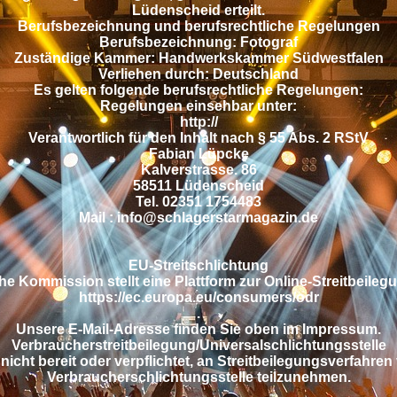
Lüdenscheid erteilt.
Berufsbezeichnung und berufsrechtliche Regelungen
Berufsbezeichnung: Fotograf
Zuständige Kammer: Handwerkskammer Südwestfalen
Verliehen durch: Deutschland
Es gelten folgende berufsrechtliche Regelungen:
Regelungen einsehbar unter:
http://
Verantwortlich für den Inhalt nach § 55 Abs. 2 RStV
Fabian Lüpcke
Kalverstrasse. 86
58511 Lüdenscheid
Tel. 02351 1754483
Mail : info@schlagerstarmagazin.de
EU-Streitschlichtung
e Kommission stellt eine Plattform zur Online-Streitbeilegu
https://ec.europa.eu/consumers/odr
.
Unsere E-Mail-Adresse finden Sie oben im Impressum.
Verbraucherstreitbeilegung/Universalschlichtungsstelle
 nicht bereit oder verpflichtet, an Streitbeilegungsverfahren 
Verbraucherschlichtungsstelle teilzunehmen.