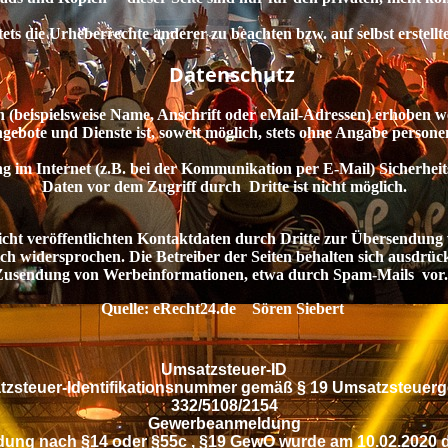
ts die Urheberrechte anderer zu beachten bzw. auf selbst erstellt
Datenschutz
eispielsweise Name, Anschrift oder eMail-Adressen) erhoben werden
gebote und Dienste ist, soweit möglich, stets ohne Angabe person
im Internet (z.B. bei der Kommunikation per E-Mail) Sicherheit
Daten vor dem Zugriff durch Dritte ist nicht möglich.
 veröffentlichten Kontaktdaten durch Dritte zur Übersendung 
h widersprochen. Die Betreiber der Seiten behalten sich ausdrückl
Zusendung von Werbeinformationen, etwa durch Spam-Mails vor.
Quelle: eRecht24.de Sören Siebert
Umsatzsteuer-ID
zsteuer-Identifikationsnummer gemäß § 19 Umsatzsteuerg
332/5108/2154
Gewerbeanmeldung
ung nach §14 oder §55c , §19 GewO wurde am 10.02.2020