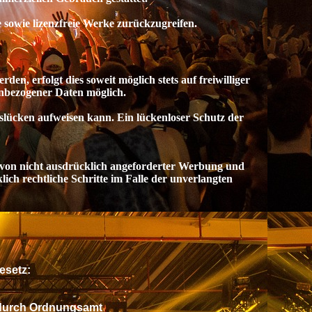
e sowie lizenzfreie Werke zurückzugreifen.
, erfolgt dies soweit möglich stets auf freiwilliger
enbezogener Daten möglich.
slücken aufweisen kann. Ein lückenloser Schutz der
von nicht ausdrücklich angeforderter Werbung und
ich rechtliche Schritte im Falle der unverlangten
esetz:
 durch Ordnungsamt