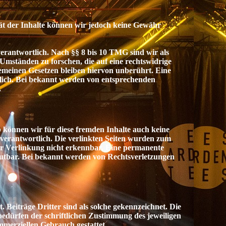
ität der Inhalte können wir jedoch keine Gewähr
erantwortlich. Nach §§ 8 bis 10 TMG sind wir als
Umständen zu forschen, die auf eine rechtswidrige
emeinen Gesetzen bleiben hiervon unberührt. Eine
lich. Bei bekannt werden von entsprechenden
.
 können wir für diese fremden Inhalte auch keine
n verantwortlich. Die verlinkten Seiten wurden zum
er Verlinkung nicht erkennbar. Eine permanente
umutbar. Bei bekannt werden von Rechtsverletzungen
 Beiträge Dritter sind als solche gekennzeichnet. Die
edürfen der schriftlichen Zustimmung des jeweiligen
mmerziellen Gebrauch gestattet.