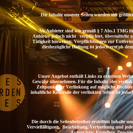
Die Inhalte unserer Seiten wurden mit größter 
Als Anbieter sind wir gemäß § 7 Abs.1 TMG für e
Anbieter jedoch nicht verpflichtet, übermittelte
Tätigkeit hinweisen. Verpflichtungen zur Entfer
diesbezügliche Haftung ist jedoch erst ab 
Unser Angebot enthält Links zu externen Webseit
Gewähr übernehmen. Für die Inhalte der verlinkten
Zeitpunkt der Verlinkung auf mögliche Rechtsv
inhaltliche Kontrolle der verlinkten Seiten ist j
Die durch die Seitenbetreiber erstellten Inhalte und
Vervielfältigung, Bearbeitung, Verbreitung und jed
Autors bzw. Erstellers. Downlo