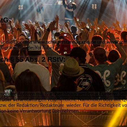
StG
 für die Domains
www.schlagerstarmagazin.de
und
www.schl
stagram, Google, YouTube).
ach § 55 Abs. 2 RStV:
 mehrere Autoren mit. Darüber hinaus werden auf unserer Seit
 oder Veranstaltungen veröffentlicht. Namentlich oder mit 
zw. der Redaktion/Redakteure wieder. Für die Richtigkeit v
tion keine Verantwortung übernehmen.