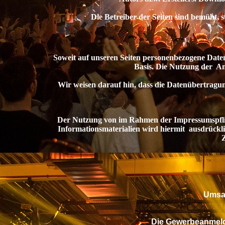
Die Betreiber der Seiten sind bemüht, ste
Soweit auf unseren Seiten personenbezogene Daten (b
Basis. Die Nutzung der An
Wir weisen darauf hin, dass die Datenübertragung 
Der Nutzung von im Rahmen der Impressumspflicht
Informationsmaterialien wird hiermit ausdrücklic
Umsat
Die Gewerbeanmeld