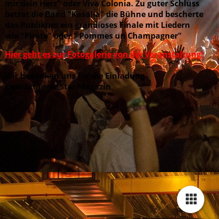
mir dein Herz" oder Viva Colonia. Zu guter Schluss
betrat die Band "Kasalla" die Bühne und bescherte
das Publikum ein grandioses Finale mit Liedern
wie "Pirate" oder " Pommes un Champagner"
Hier geht es zur Fotogalerie von der Veranstaltung!
Wir bedanken uns für die Einladung
Euer Schlager Star Magazin