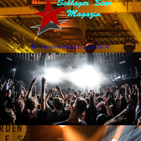
Car-nevalssitzung 13.2.21 Köln #8
sCHLAGERSTARMAGAZIN
Event`s & Bilder