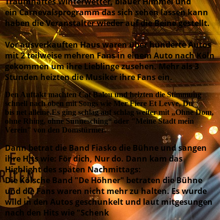
Traumhaftes Winterwetter, blauer Himmel und
ein Carnevalsprogramm das sich sehen lassen kann
haben die Veranstalter wieder auf die Beine gestellt.
Vor ausverkauften Haus waren über hunderte Autos
mit 2 teilweise mehren Fans in einem Auto nach Köln
gekommen um ihre Lieblinge zusehen. Mehr als 3
Stunden heizten die Musiker ihre Fans ein.
Den Auftakt machten Cat Balou und heizten die Stimmung
schnell nach oben mit Songs wie Mer Fiere Et Levve, Du
bis net alleine.
Es ging schlag auf schlag weiter mit „Ohne Dom,
ohne Rhing, ohne Sunnesching“ oder "Meine Stadt mein
Verein" von den Domstürmer.
Dann betrat die Band Fiasko die Bühne und sangen
ihre Hits wie: För dich, Nur do. Dann kam das
Highlight des späten Nachmittags:
Die Kölsche Band "De Höhner" betraten die Bühne
und die Fans waren nicht mehr zu halten. Es wurde
wild in den Autos geschunkelt und laut mitgesungen
nach den Hits wie "Schenk